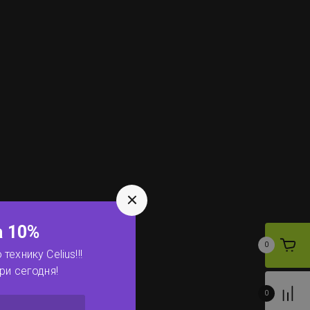
а 10%
0
технику Celius!!!
ри сегодня!
0