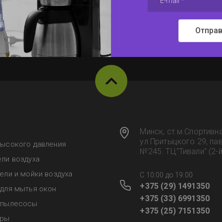
Отправ
Минск, ст.м.Спортивна
ул.Притыцкого 29, па
высокого давления
№245. ТЦ"Тивали" (2-
ли воздуха
ели и мойки воздуха
C 10:00 до 19:00
+375 (29) 1491350
для мытья окон
+375 (33) 6991350
-пылесосы
+375 (25) 7151350
еры